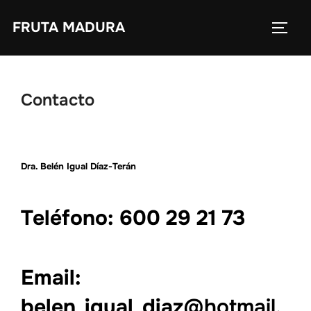
Saltar
FRUTA MADURA
al
ALTE
contenido
Contacto
Dra. Belén Igual Díaz-Terán
Teléfono: 600 29 21 73
Email:
belen_igual_diaz
@hotmail.